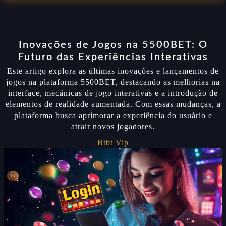
Inovações de Jogos na 5500BET: O
Futuro das Experiências Interativas
Este artigo explora as últimas inovações e lançamentos de
jogos na plataforma 5500BET, destacando as melhorias na
interface, mecânicas de jogo interativas e a introdução de
elementos de realidade aumentada. Com essas mudanças, a
plataforma busca aprimorar a experiência do usuário e
atrair novos jogadores.
Btbt Vip