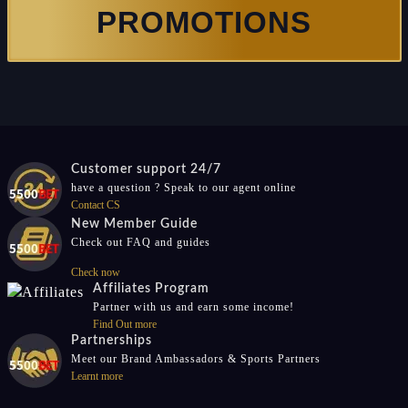
PROMOTIONS
Customer support 24/7
have a question ? Speak to our agent online
Contact CS
New Member Guide
Check out FAQ and guides
Check now
Affiliates Program
Partner with us and earn some income!
Find Out more
Partnerships
Meet our Brand Ambassadors & Sports Partners
Learnt more