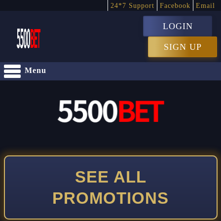
24*7 Support
Facebook
Email
LOGIN
SIGN UP
Menu
SEE ALL
PROMOTIONS