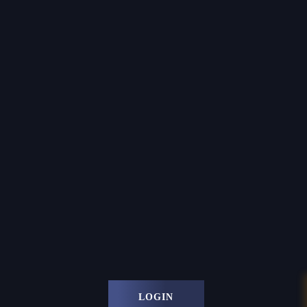
LOGIN