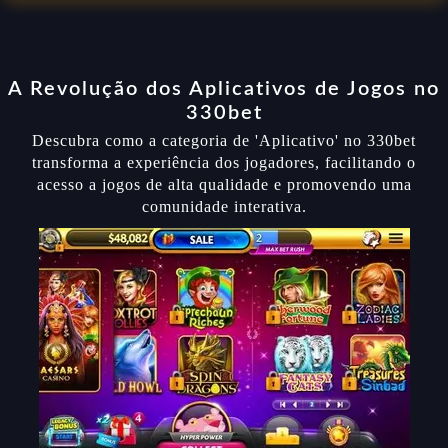
A Revolução dos Aplicativos de Jogos no
330bet
Descubra como a categoria de 'Aplicativo' no 330bet
transforma a experiência dos jogadores, facilitando o
acesso a jogos de alta qualidade e promovendo uma
comunidade interativa.