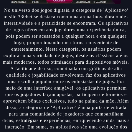
No universo dos jogos digitais, a categoria de 'Aplicativo'
no site 330bet se destaca como uma arena inovadora onde a
interatividade e a praticidade se encontram. Os aplicativos
de jogos oferecem aos jogadores uma experiência única,
pois podem ser acessados a qualquer hora e em qualquer
lugar, proporcionando uma forma conveniente de
entretenimento. Nesta categoria, os usuários podem
explorar uma variedade de jogos, desde os clássicos até os
mais modernos, todos otimizados para dispositivos móveis.
A facilidade de uso, combinada com gráficos de alta
qualidade e jogabilidade envolvente, faz dos aplicativos
uma escolha popular entre os entusiastas de jogos. Por
meio de uma interface amigável, os aplicativos permitem
que os jogadores façam apostas, participem de torneios e
aproveitem bônus exclusivos, tudo na palma da mão. Além
disso, a categoria de ‘Aplicativo’ é uma porta de entrada
para uma comunidade de jogadores que compartilham
dicas, estratégias e experiências, enriquecendo ainda mais a
interação. Em suma, os aplicativos são uma evolução dos