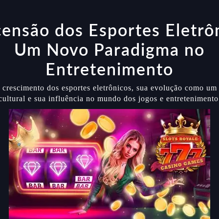
ensão dos Esportes Eletrô
Um Novo Paradigma no
Entretenimento
 crescimento dos esportes eletrônicos, sua evolução como u
cultural e sua influência no mundo dos jogos e entretenimento