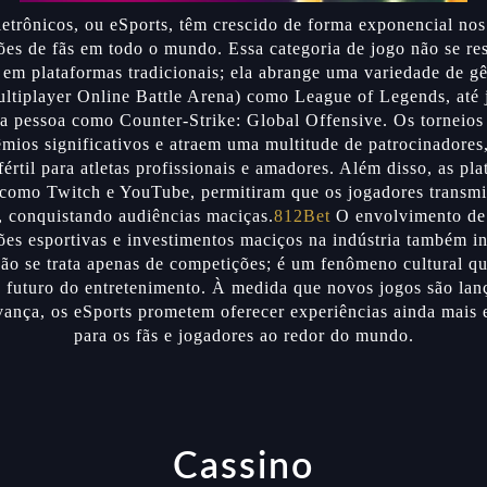
letrônicos, ou eSports, têm crescido de forma exponencial nos
ões de fãs em todo o mundo. Essa categoria de jogo não se r
em plataformas tradicionais; ela abrange uma variedade de g
iplayer Online Battle Arena) como League of Legends, até j
a pessoa como Counter-Strike: Global Offensive. Os torneios
mios significativos e atraem uma multitude de patrocinadores
rtil para atletas profissionais e amadores. Além disso, as pl
 como Twitch e YouTube, permitiram que os jogadores transmi
, conquistando audiências maciças.
812Bet
O envolvimento de
ões esportivas e investimentos maciços na indústria também i
Não se trata apenas de competições; é um fenômeno cultural qu
 futuro do entretenimento. À medida que novos jogos são lan
vança, os eSports prometem oferecer experiências ainda mais
para os fãs e jogadores ao redor do mundo.
Cassino