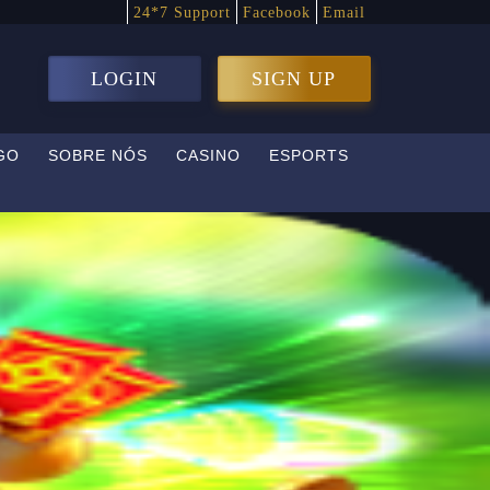
24*7 Support
Facebook
Email
LOGIN
SIGN UP
GO
SOBRE NÓS
CASINO
ESPORTS