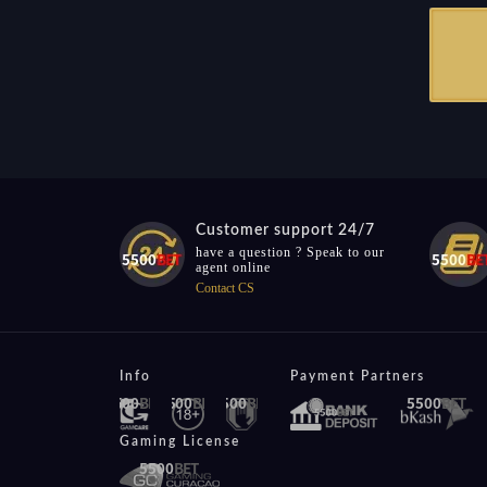
Customer support 24/7
have a question ? Speak to our
agent online
Contact CS
Info
Payment Partners
Gaming License