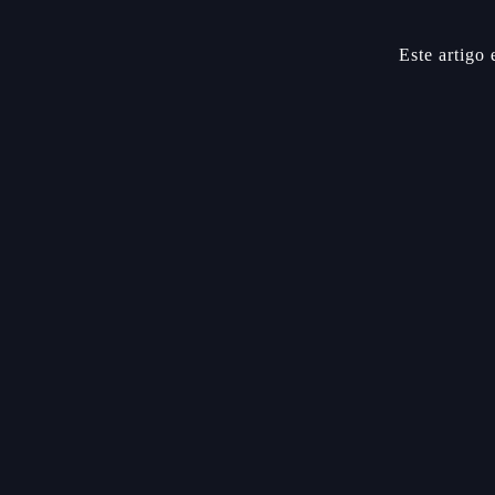
Este artigo