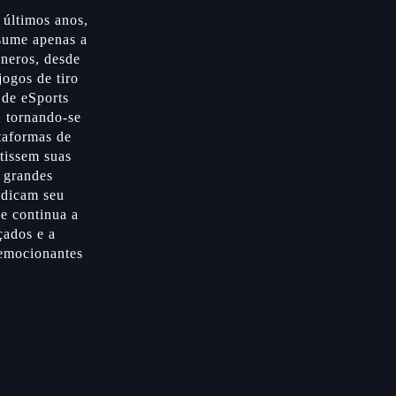
 últimos anos,
esume apenas a
êneros, desde
ogos de tiro
 de eSports
, tornando-se
ataformas de
tissem suas
 grandes
ndicam seu
e continua a
çados e a
 emocionantes