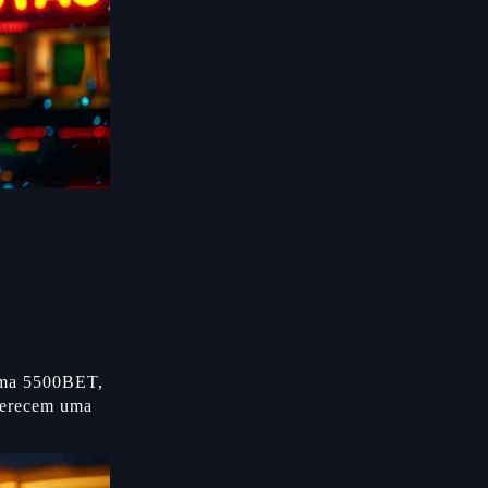
orma 5500BET,
oferecem uma