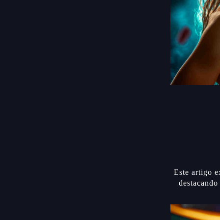
Este artigo 
destacando 