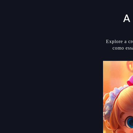
A
Explore a c
como essa