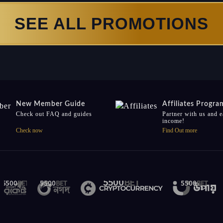
SEE ALL PROMOTIONS
New Member Guide
Affiliates Progra
Check out FAQ and guides
Partner with us and 
income!
Check now
Find Out more