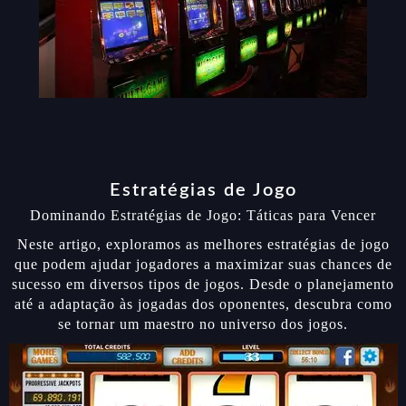
Estratégias de Jogo
Dominando Estratégias de Jogo: Táticas para Vencer
Neste artigo, exploramos as melhores estratégias de jogo
que podem ajudar jogadores a maximizar suas chances de
sucesso em diversos tipos de jogos. Desde o planejamento
até a adaptação às jogadas dos oponentes, descubra como
se tornar um maestro no universo dos jogos.