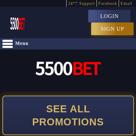
24*7 Support
Facebook
Email
LOGIN
SIGN UP
Menu
SEE ALL
PROMOTIONS