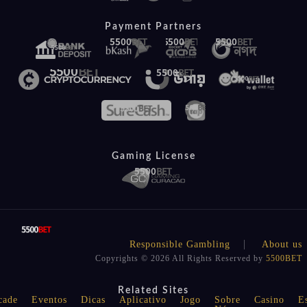
Payment Partners
Gaming License
Responsible Gambling
About us
Copyrights © 2026 All Rights Reserved by
5500BET
Related Sites
cade
Eventos
Dicas
Aplicativo
Jogo
Sobre
Casino
E