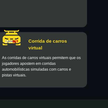
Corrida de carros
virtual
As corridas de carros virtuais permitem que os
jogadores apostem em corridas
automobilísticas simuladas com carros e
pistas virtuais.