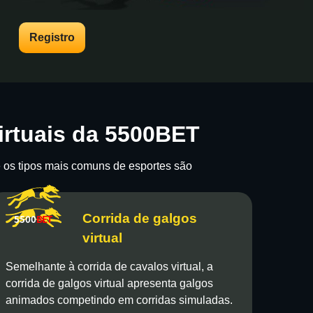
Registro
irtuais da 5500BET
e os tipos mais comuns de esportes são
Corrida de galgos
virtual
Semelhante à corrida de cavalos virtual, a
corrida de galgos virtual apresenta galgos
animados competindo em corridas simuladas.