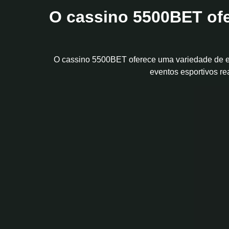
O cassino 5500BET ofe
O cassino 5500BET oferece uma variedade de esp
eventos esportivos re