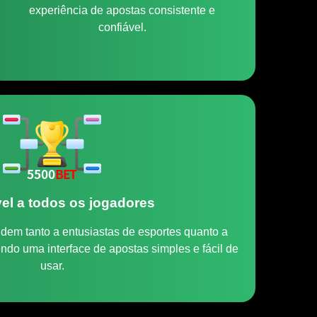
experiência de apostas consistente e
confiável.
el a todos os jogadores
ndem tanto a entusiastas de esportes quanto a
ndo uma interface de apostas simples e fácil de
usar.