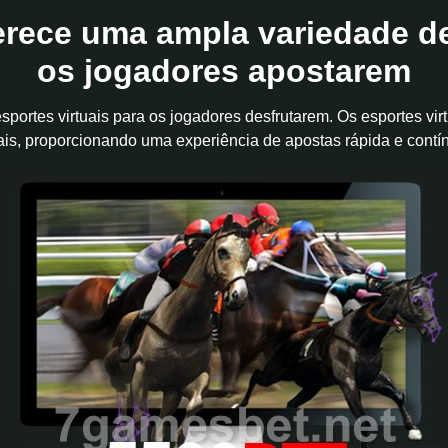
rece uma ampla variedade de 
os jogadores apostarem
ortes virtuais para os jogadores desfrutarem. Os esportes vi
ais, proporcionando uma experiência de apostas rápida e contí