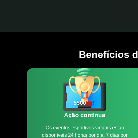
Benefícios 
Ação contínua
Os eventos esportivos virtuais estão
disponíveis 24 horas por dia, 7 dias por