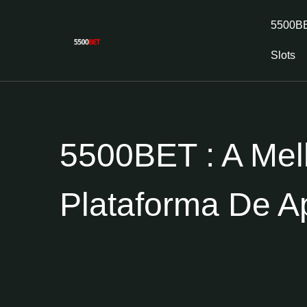
5500B
Slots
5500BET : A Mel
Plataforma De A