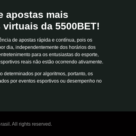
de apostas mais
 virtuais da 5500BET!
ncia de apostas rápida e contínua, pois os
 por dia, independentemente dos horários dos
entretenimento para os entusiastas do esporte,
sportivos reais não estão ocorrendo ativamente.
o determinados por algoritmos, portanto, os
ciados por eventos esportivos ou desempenho no
il. All rights reserved.