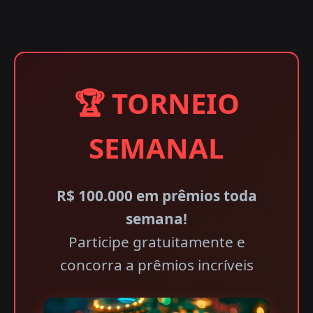
🏆 TORNEIO
SEMANAL
R$ 100.000 em prêmios toda
semana!
Participe gratuitamente e
concorra a prêmios incríveis