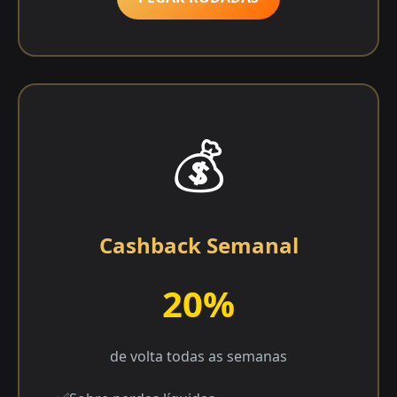
💰
Cashback Semanal
20%
de volta todas as semanas