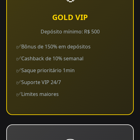
GOLD VIP
Depósito mínimo: R$ 500
Bônus de 150% em depósitos
Cashback de 10% semanal
Saque prioritário 1min
Suporte VIP 24/7
Limites maiores