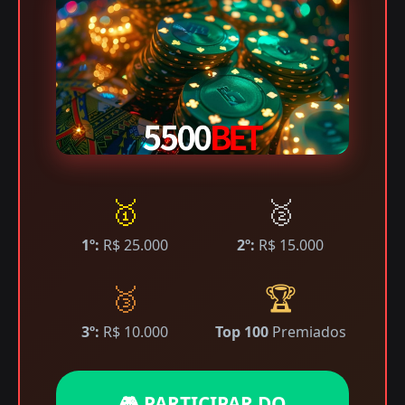
🥇
🥈
1º:
R$ 25.000
2º:
R$ 15.000
🥉
🏆
3º:
R$ 10.000
Top 100
Premiados
🎮 PARTICIPAR DO