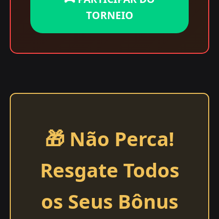
TORNEIO
🎁 Não Perca!
Resgate Todos
os Seus Bônus