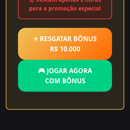
para a promoção especial
⭐ RESGATAR BÔNUS
R$ 10.000
🎮 JOGAR AGORA
COM BÔNUS