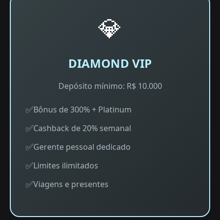
💎
DIAMOND VIP
Depósito mínimo: R$ 10.000
Bônus de 300% + Platinum
Cashback de 20% semanal
Gerente pessoal dedicado
Limites ilimitados
Viagens e presentes