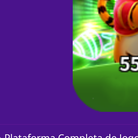
 Plataforma Completa de Jogo