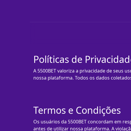
Políticas de Privacida
A 5500BET valoriza a privacidade de seus u
nossa plataforma. Todos os dados coletados
Termos e Condições
Os usuários da 5500BET concordam em respe
antes de utilizar nossa plataforma. A viola