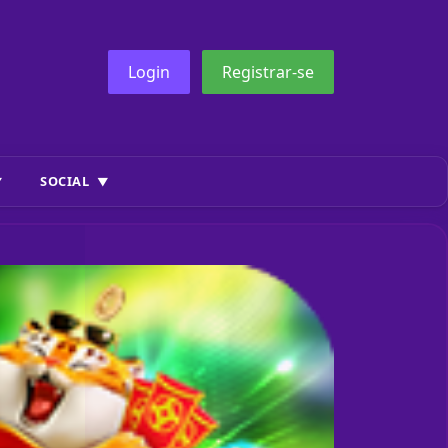
Login
Registrar-se
SOCIAL