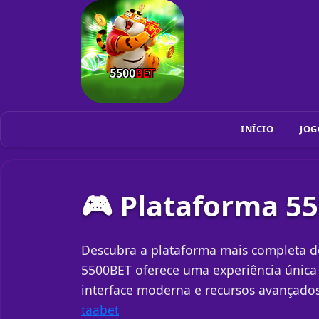
INÍCIO
JOG
🎮 Plataforma 5
Descubra a plataforma mais completa de
5500BET oferece uma experiência única
interface moderna e recursos avançado
taabet