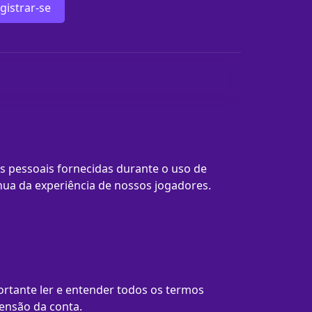
gistrar-se
s pessoais fornecidas durante o uso de
nua da experiência de nossos jogadores.
rtante ler e entender todos os termos
pensão da conta.