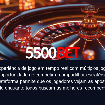
eriência de jogo em tempo real com múltiplos j
 oportunidade de competir e compartilhar estratég
ataforma permite que os jogadores vejam as apost
e enquanto todos buscam as melhores recompen