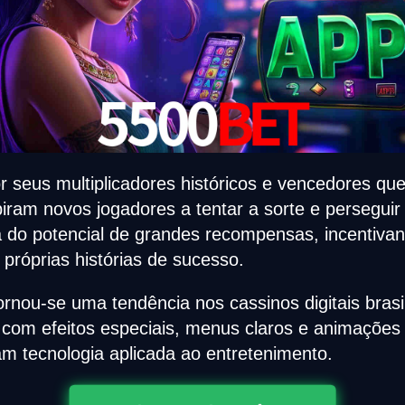
seus multiplicadores históricos e vencedores que
iram novos jogadores a tentar a sorte e perseguir 
do potencial de grandes recompensas, incentivan
próprias histórias de sucesso.
rnou-se uma tendência nos cassinos digitais bra
os com efeitos especiais, menus claros e animaçõe
am tecnologia aplicada ao entretenimento.