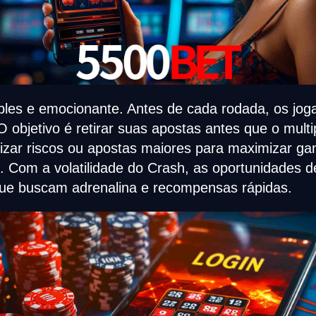
les e emocionante. Antes de cada rodada, os jog
 objetivo é retirar suas apostas antes que o multip
zar riscos ou apostas maiores para maximizar ga
om a volatilidade do Crash, as oportunidades de 
que buscam adrenalina e recompensas rápidas.