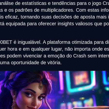
álise de estatísticas e tendências para o jogo Cr
s e os padrões de multiplicadores. Com estas in
ais eficaz, tornando suas decisões de aposta mai
tá equipada para oferecer insights valiosos que 
BET é inigualável. A plataforma otimizada para d
uer hora e em qualquer lugar, não importa onde es
dores podem vivenciar a emoção do Crash sem inte
ma oportunidade de vitória.