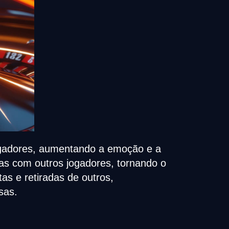
ogadores, aumentando a emoção e a
ias com outros jogadores, tornando o
as e retiradas de outros,
sas.