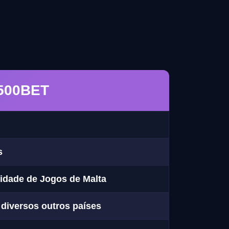
5500BET
s
idade de Jogos de Malta
 diversos outros países