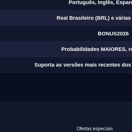
Português, Inglês, Espan
Real Brasileiro (BRL) e vária
BONUS2026
Probabilidades MAIORES, re
Suporta as versões mais recentes dos
Ofertas especiais